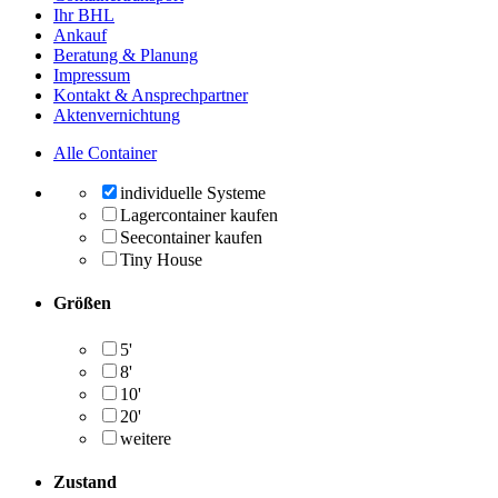
Ihr BHL
Ankauf
Beratung & Planung
Impressum
Kontakt & Ansprechpartner
Aktenvernichtung
Alle Container
individuelle Systeme
Lagercontainer kaufen
Seecontainer kaufen
Tiny House
Größen
5'
8'
10'
20'
weitere
Zustand