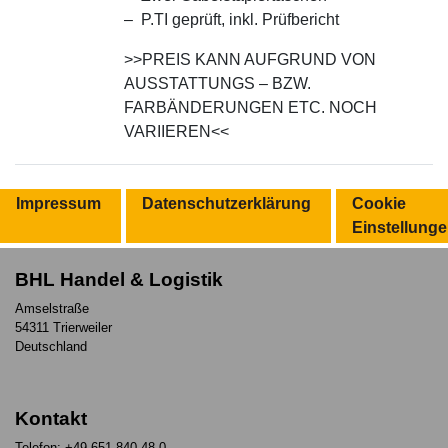
– P.TI geprüft, inkl. Prüfbericht
>>PREIS KANN AUFGRUND VON
AUSSTATTUNGS – BZW.
FARBÄNDERUNGEN ETC. NOCH
VARIIEREN<<
Impressum
Datenschutzerklärung
Cookie
Einstellung
BHL Handel & Logistik
Amselstraße
54311 Trierweiler
Deutschland
Kontakt
Telefon: +49 651 840 48-0