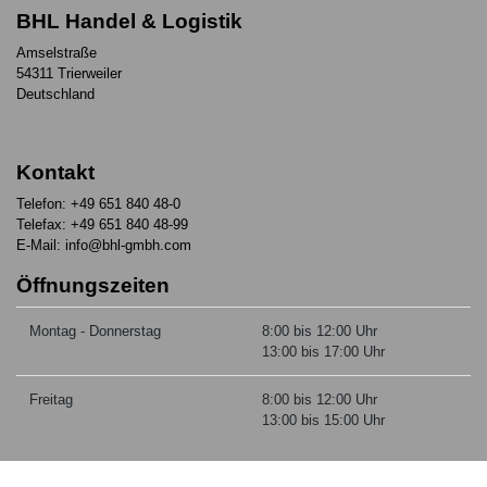
BHL Handel & Logistik
Amselstraße
54311 Trierweiler
Deutschland
Kontakt
Telefon: +49 651 840 48-0
Telefax: +49 651 840 48-99
E-Mail: info@bhl-gmbh.com
Öffnungszeiten
Montag - Donnerstag
8:00 bis 12:00 Uhr
13:00 bis 17:00 Uhr
Freitag
8:00 bis 12:00 Uhr
13:00 bis 15:00 Uhr